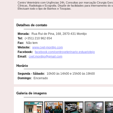
Centro Veterinário com Urgências 24h, Consultas por marcação Cirurgia Gera
Clínicas, Radiologia e Ecografia. Dispôe de facilidades para Internamento do 
Efectuam todo o tipo de Banhos e Tosquias.
Detalhes de contato
Morada:
Rua Rui de Pina, 168, 2870-431 Montijo
Tel:
(+351) 210 962 654
Fax:
Não tem
Website:
www.cvet-montijo.com
Facebook:
facebook.com/centroveterinario.estuariotejo
Email:
cvet.montijo@gmail.com
Horário
Segunda - Sábado:
10h00 às 14h00 e 15h00 às 19h00
Domingo:
Encerrado
Galeria de imagens