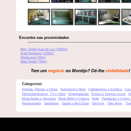
Encontre nas proximidades
Mary Smith Guia de Luz (2500m)
Kraft Papelaria (1200m)
Monticorpo (20m)
Mais Pedal (750m)
Tem um
negócio
no Montijo? Dê-lhe
visibilidade
!
Categorias:
Animais, Plantas e Flores
Automóvel e Moto
Cabeleireiros e Estética
Cas
Electrodomésticos, TV e Vídeo
Engomadorias
Ensino e Tempos Livres
H
Moda Adulto e Vestuário
Moda Bebé e Criança
Noite
Papelarias e Centro
Restaurantes
Sapatarias
Saúde e Bem Estar
Serviços
Take Away
Tra